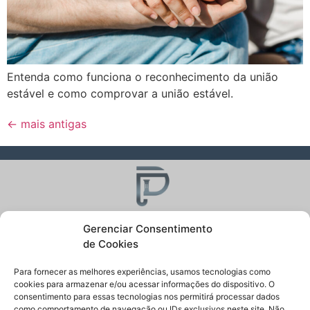
Entenda como funciona o reconhecimento da união
estável e como comprovar a união estável.
←
mais antigas
Gerenciar Consentimento
Nossa missão como especialistas em Direito de Família e
de Cookies
Sucessões é guia-lo com segurança, garantindo e preservando
seus direitos através de gerações.
Para fornecer as melhores experiências, usamos tecnologias como
cookies para armazenar e/ou acessar informações do dispositivo. O
consentimento para essas tecnologias nos permitirá processar dados
Horário de atendimento
como comportamento de navegação ou IDs exclusivos neste site. Não